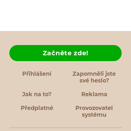
Začněte zde!
Přihlášení
Zapomněli jste
své heslo?
Jak na to?
Reklama
Předplatné
Provozovatel
systému