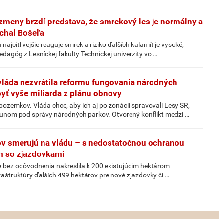
zmeny brzdí predstava, že smrekový les je normálny a
ichal Bošeľa
ajcitlivejšie reaguje smrek a riziko ďalších kalamít je vysoké,
edagóg z Lesníckej fakulty Technickej univerzity vo …
 vláda nezvrátila reformu fungovania národných
yť vyše miliarda z plánu obnovy
ozemkov. Vláda chce, aby ich aj po zonácii spravovali Lesy SR,
esunom pod správy národných parkov. Otvorený konflikt medzi …
v smerujú na vládu – s nedostatočnou ochranou
m so zjazdovkami
že bez odôvodnenia nakreslila k 200 existujúcim hektárom
nfraštruktúry ďalších 499 hektárov pre nové zjazdovky či …