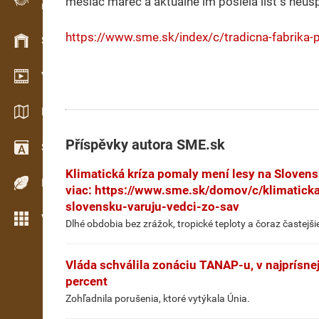
mesiac marec a aktuálne im posiela list s neus
Evidence dřeva v terénu
https://www.sme.sk/index/c/tradicna-fabrika-
Skladové hospodářství
Video showroom
Katalogy / Brožury
Příspěvky autora
SME.sk
Slovník
Klimatická kríza pomaly mení lesy na Slovensk
Dřeviny
viac: https://www.sme.sk/domov/c/klimatick
slovensku-varuju-vedci-zo-sav
Více možností
Dlhé obdobia bez zrážok, tropické teploty a čoraz častejši
Vláda schválila zonáciu TANAP-u, v najprísne
percent
Zohľadnila porušenia, ktoré vytýkala Únia.