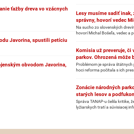
vanie ťažby dreva vo vzácnych
Lesy musíme sadiť inak, 
správny, hovorí vedec M
Na sucho zo slovenských drevín n
hovorí Michal Bošeľa, vedec a p
du Javorina, spustili petíciu
Komisia už preveruje, či
parkov. Ohrozená môže b
vojenským obvodom Javorina,
Problémom je správa štátnych p
hoci reforma počítala s ich pr
Zonácie národných parko
starých lesov a podfuko
Správa TANAP-u čelila kritike, 
lyžiarskych tratí a súvisiacej i