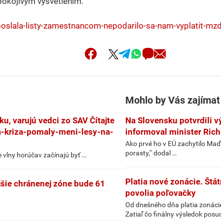
pokojivým vysvetlením.
poslala-listy-zamestnancom-nepodarilo-sa-nam-vyplatit-mz
Mohlo by Vás zajímat
u, varujú vedci zo SAV Čítajte
Na Slovensku potvrdili v
a-kriza-pomaly-meni-lesy-na-
informoval minister Rich
Ako prvé ho v EÚ zachytilo Maď
porasty,“ dodal …
e vlny horúčav začínajú byť …
Platia nové zonácie. Štát
jšie chránenej zóne bude 61
povolia poľovačky
Od dnešného dňa platia zonácie
Zatiaľ čo finálny výsledok posu