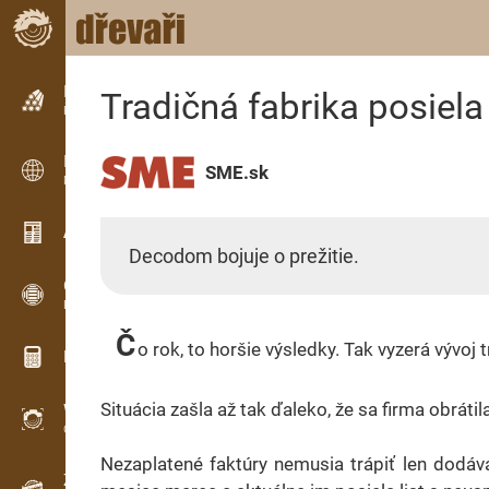
Inzerce
Tradičná fabrika posie
Řádková inzerce
Inzerce
SME.sk
Mezinárodní inzerce
Aktuality / Články
Decodom bojuje o prežitie.
OPTI-TIMB
Pořezová schémata
Č
o rok, to horšie výsledky. Tak vyzerá výv
Dřevařské kalkulačky
Situácia zašla až tak ďaleko, že sa firma obrátil
WoodProfi
Objem dřeva s AI
Nezaplatené faktúry nemusia trápiť len dodáva
Záznamník