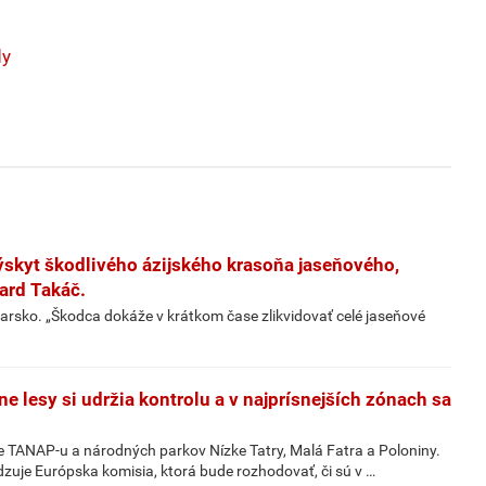
dy
ýskyt škodlivého ázijského krasoňa jaseňového,
ard Takáč.
arsko. „Škodca dokáže v krátkom čase zlikvidovať celé jaseňové
ne lesy si udržia kontrolu a v najprísnejších zónach sa
 TANAP-u a národných parkov Nízke Tatry, Malá Fatra a Poloniny.
dzuje Európska komisia, ktorá bude rozhodovať, či sú v …