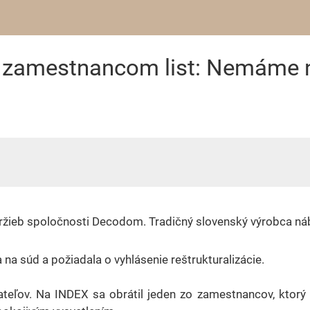
la zamestnancom list: Nemáme 
oj tržieb spoločnosti Decodom. Tradičný slovenský výrobca n
a na súd a požiadala o vyhlásenie reštrukturalizácie.
teľov. Na INDEX sa obrátil jeden zo zamestnancov, ktorý s