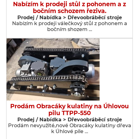
Nabízím k prodeji stůl z pohonem a z
bočním schozem řeziva.
Prodej / Nabídka > Dřevoobráběcí stroje
Nabízím k prodeji válečkový stůl z pohonem a
bočním shozem …
Prodám Obracáky kulatiny na Úhlovou
pilu TTPP-550
Prodej / Nabídka > Dřevoobráběcí stroje
Prodám nevyužité,nové Obracáky kulatiny dřeva
k Úhlové pile …