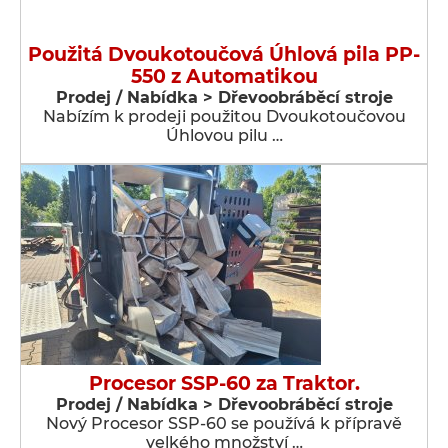
Použitá Dvoukotoučová Úhlová pila PP-
550 z Automatikou
Prodej / Nabídka > Dřevoobráběcí stroje
Nabízím k prodeji použitou Dvoukotoučovou
Úhlovou pilu …
Procesor SSP-60 za Traktor.
Prodej / Nabídka > Dřevoobráběcí stroje
Nový Procesor SSP-60 se používá k přípravě
velkého množství …