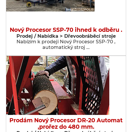
Nový Procesor SSP-70 ihned k odběru .
Prodej / Nabídka > Dřevoobráběcí stroje
Nabízím k prodeji Nový Procesor SSP-70 ,
automatický stroj …
Prodám Nový Procesor DR-20 Automat
,prořez do 480 mm.