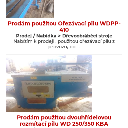
Prodám použitou Ořezávací pilu WDPP-
410
Prodej / Nabídka > Dřevoobráběcí stroje
Nabízím k prodeji , použitou ořezávací pilu z
provozu, po …
Prodám použitou dvouhřídelovou
rozmítací pilu WD 250/350 KBA