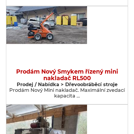
Prodám Nový Smykem řízený mini
nakladač RL500
Prodej / Nabídka > Dřevoobráběcí stroje
Prodám Nový Mini nakladač. Maximální zvedací
kapacita …