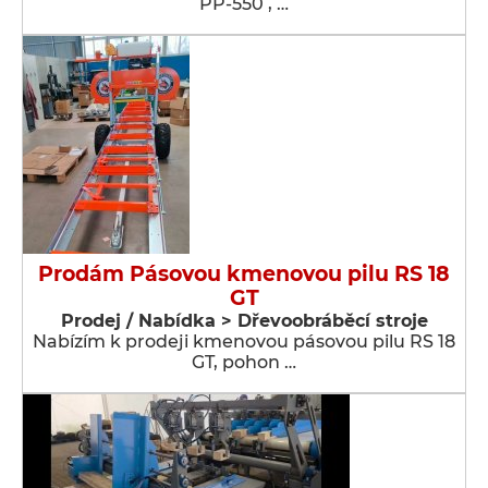
PP-550 , …
Prodám Pásovou kmenovou pilu RS 18
GT
Prodej / Nabídka > Dřevoobráběcí stroje
Nabízím k prodeji kmenovou pásovou pilu RS 18
GT, pohon …