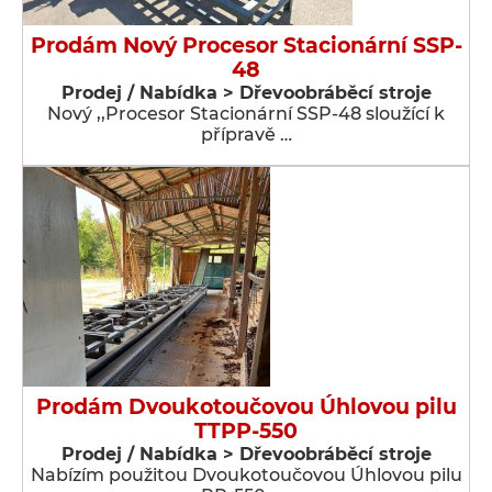
Prodám Nový Procesor Stacionární SSP-
48
Prodej / Nabídka > Dřevoobráběcí stroje
Nový ,,Procesor Stacionární SSP-48 sloužící k
přípravě …
Prodám Dvoukotoučovou Úhlovou pilu
TTPP-550
Prodej / Nabídka > Dřevoobráběcí stroje
Nabízím použitou Dvoukotoučovou Úhlovou pilu