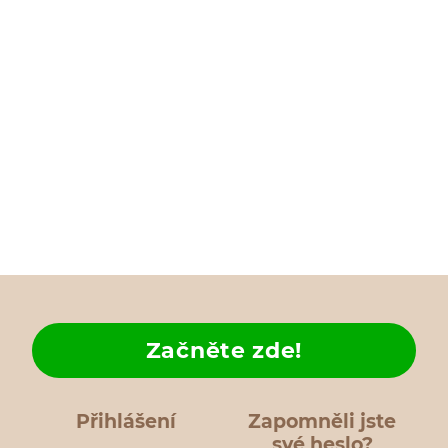
Začněte zde!
Přihlášení
Zapomněli jste
své heslo?