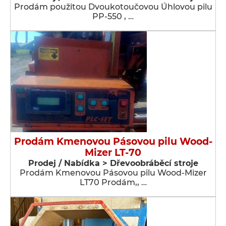
Prodám použitou Dvoukotoučovou Úhlovou pilu
PP-550 , …
Prodám Kmenovou Pásovou pilu Wood-
Mizer LT-70
Prodej / Nabídka > Dřevoobráběcí stroje
Prodám Kmenovou Pásovou pilu Wood-Mizer
LT70 Prodám,, …