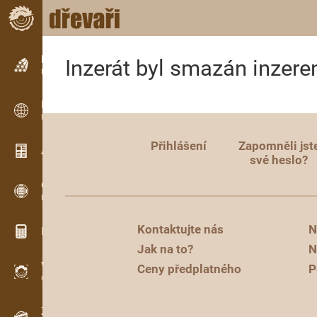
Inzerce
Inzerát byl smazán inzere
Řádková inzerce
Inzerce
Mezinárodní inzerce
Přihlášení
Zapomněli jst
Aktuality / Články
své heslo?
OPTI-TIMB
Pořezová schémata
Kontaktujte nás
N
Dřevařské kalkulačky
Jak na to?
N
WoodProfi
Ceny předplatného
P
Objem dřeva s AI
Záznamník