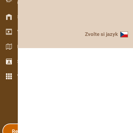
Evidence dřeva v terénu
Skladové hospodářství
Video showroom
Zvolte si jazyk
Katalogy / Brožury
Slovník
Více možností
Registrace