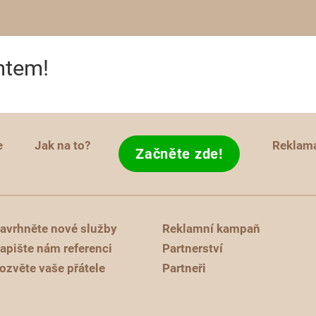
ntem!
e
Jak na to?
Reklam
Začněte zde!
avrhněte nové služby
Reklamní kampaň
apište nám referenci
Partnerství
ozvěte vaše přátele
Partneři