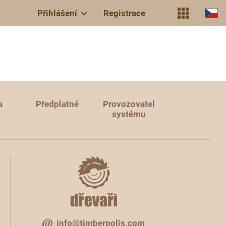
Přihlášení
Registrace
a
Předplatné
Provozovatel
systému
info@timberpolis.com