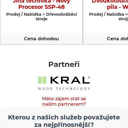
Jiná technika - Nový
Dvoukotoučo
Procesor SSP-48
pila - 
Prodej / Nabídka > Dřevoobráběcí
Prodej / Nabídka 
stroje
stro
Cena dohodou
Cena do
Partneři
Máte zájem stát se
našim partnerem?
Kterou z našich služeb považujete
za nejpřínosnější?