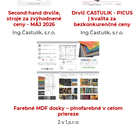
Second-hand drviče,
Drvič CASTULIK - PICUS
stroje za zvýhodnené
| kvalita za
ceny - MÁJ 2026
bezkonkurenčné ceny
Ing.Častulík, s.r.o.
Ing.Častulík, s.r.o.
Farebné MDF dosky – plnofarebné v celom
priereze
2 v 1,s.r.o