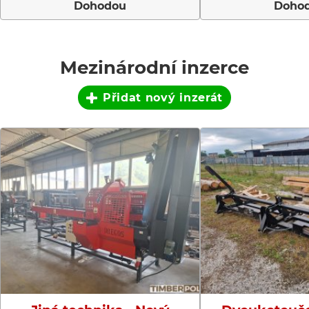
Dohodou
Doho
Mezinárodní inzerce
Přidat nový inzerát