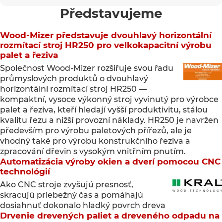
Představujeme
Wood-Mizer představuje dvouhlavý horizontální
rozmítací stroj HR250 pro velkokapacitní výrobu
palet a řeziva
Společnost Wood-Mizer rozšiřuje svou řadu
průmyslových produktů o dvouhlavý
horizontální rozmítací stroj HR250 —
kompaktní, vysoce výkonný stroj vyvinutý pro výrobce
palet a řeziva, kteří hledají vyšší produktivitu, stálou
kvalitu řezu a nižší provozní náklady. HR250 je navržen
především pro výrobu paletových přířezů, ale je
vhodný také pro výrobu konstrukčního řeziva a
zpracování dřevin s vysokým vnitřním pnutím.
Automatizácia výroby okien a dverí pomocou CNC
technológií
Ako CNC stroje zvyšujú presnosť,
skracujú priebežný čas a pomáhajú
dosiahnuť dokonalo hladký povrch dreva
Drvenie drevených paliet a dreveného odpadu na