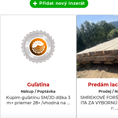
Přidat nový inzerát
Guľatina
Predám lac
Nákup / Poptávka
Prodej / 
Kúpim guľatinu SM/JD dlžka 3
SMREKOVÉ FORŠT
m+ priemer 28+ /vhodná na ...
ITA ZA VÝBORNÚ
r: ..