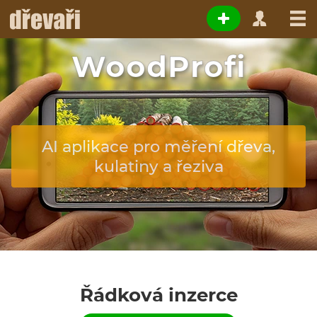
WoodProfi
AI aplikace pro měření dřeva,
kulatiny a řeziva
Řádková inzerce