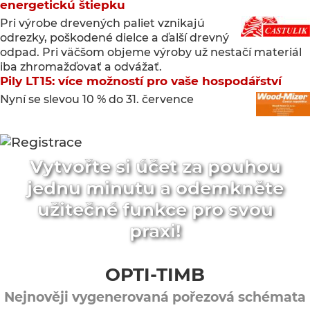
energetickú štiepku
Pri výrobe drevených paliet vznikajú
odrezky, poškodené dielce a ďalší drevný
odpad. Pri väčšom objeme výroby už nestačí materiál
iba zhromažďovať a odvážať.
Pily LT15: více možností pro vaše hospodářství
Nyní se slevou 10 % do 31. července
Vytvořte si účet za pouhou
jednu minutu a odemkněte
užitečné funkce pro svou
praxi!
OPTI-TIMB
Nejnověji vygenerovaná pořezová schémata