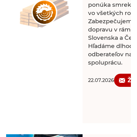
ponúka smrekové
vo všetkých roz
Zabezpečujeme 
dopravu v rámci
Slovenska a Česk
Hľadáme dlhod
odberateľov na 
spoluprácu.
Žá
22.07.2026