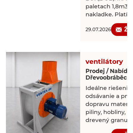
paletach 1,8m3 p
nakladke. Platí p
Žá
29.07.2026
ventilátory
Prodej / Nabídk
Dřevoobráběcí s
Ideálne riešenie
odsávanie a pn
dopravu materiá
piliny, hobliny, p
drevený granulát