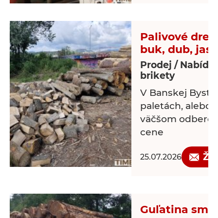
Palivové drev
buk, dub, jas
Prodej / Nabídka
brikety
V Banskej Bystri
paletách, alebo v
väčšom odbere 
cene
Žá
25.07.2026
Guľatina smre