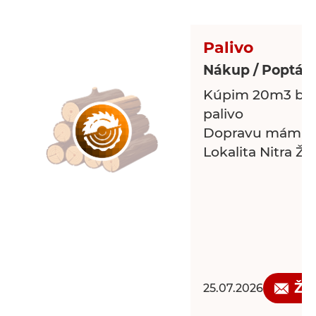
Palivo
Nákup / Poptávk
Kúpim 20m3 bu
palivo
Dopravu mám vl
Lokalita Nitra Ž
Žá
25.07.2026