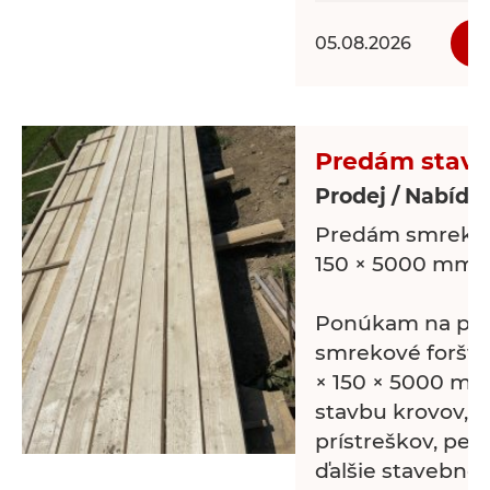
Bwsbnezl Stwj R
05.08.2026
• Automatické o
• Automatický z
dopravník na do
• Odsávacie zari
Predám stave
• Motor 38 kW
Prodej / Nabídk
cena 40.000 eu
Predám smrekové
150 × 5000 mm
Ponúkam na pred
smrekové foršty
× 150 × 5000 m
stavbu krovov, a
prístreškov, per
ďalšie stavebné 