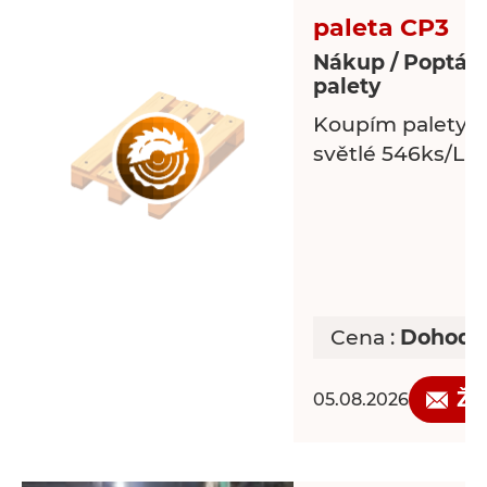
paleta CP3
Nákup / Poptávk
palety
Koupím palety C
světlé 546ks/LK
Cena :
Dohodo
Žá
05.08.2026