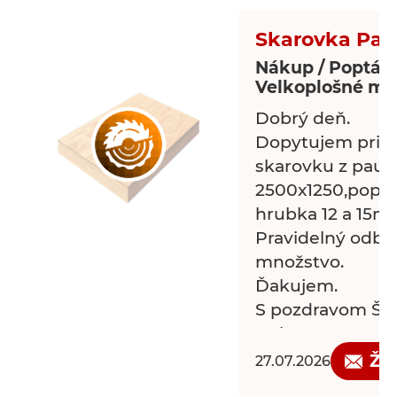
Skarovka Pau
Nákup / Poptáv
Velkoplošné mat
Dobrý deň.
Dopytujem prie
skarovku z paul
2500x1250,popríp
hrubka 12 a 15m
Pravidelný odbe
množstvo.
Ďakujem.
S pozdravom Šes
Holz s.r.o
Žá
27.07.2026