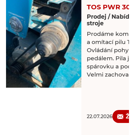
TOS PWR 301
Prodej / Nabídk
stroje
Prodáme kombin
a omítací pilu T
Ovládání pohybl
pedálem. Pila je
spárovku a podo
Velmi zachovalá 
Žá
22.07.2026