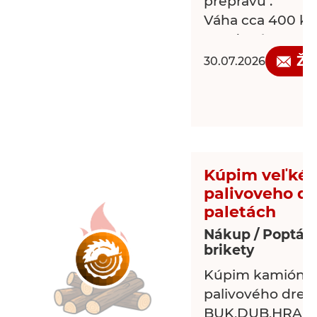
přepravu .
Váha cca 400 kg
Uvedená cena j
odpočet .
Žá
30.07.2026
Kúpim veľké 
palivoveho dr
paletách
Nákup / Poptávk
brikety
Kúpim kamióno
palivového drev
BUK,DUB,HRAB,