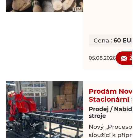
Cena :
60 EUR/
Žá
05.08.2026
Prodám Nový 
Stacionární S
Prodej / Nabídk
stroje
Nový ,,Procesor 
sloužící k přípra