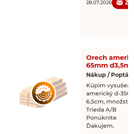
Žá
28.07.2026
Orech americ
65mm d3,5m
Nákup / Poptávk
Kúpim vysušený 
americký d-350c
6,5cm, množstvo
Trieda A/B
Ponúknite
Ďakujem.