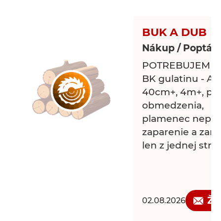
24x27 cm.
Obracáky kmenů
BUK A DUB
Nakládací vidle 
Nákup / Poptávk
kulatinu.
Doprava i Montáž
POTREBUJEME o
BK gulatinu - AB 
40cm+, 4m+, pra
obmedzenia,
plamenec nepovo
zaparenie a zam
len z jednej stra
Žá
02.08.2026