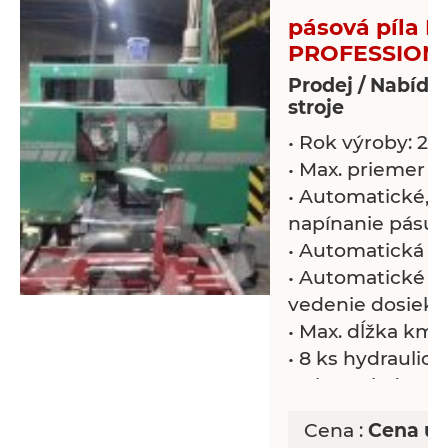
pásová píla 
PROFESSION
Prodej / Nabídk
stroje
• Rok výroby: 20
• Max. priemer k
• Automatické, h
napínanie pásu
• Automatická p
• Automatické z
vedenie dosiek
• Max. dĺžka km
• 8 ks hydraulic
• 3 ks zariadení 
kmeňov s ľavým
Cena :
Cena uv
polohovaním