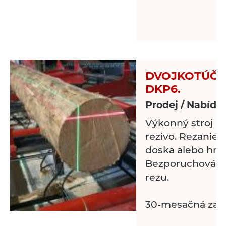
DVOJKOTÚČOV
DKP6.
Prodej / Nabídk
Výkonný stroj pr
rezivo. Rezanie
doska alebo hran
Bezporuchová pr
rezu.
30-mesačná zár