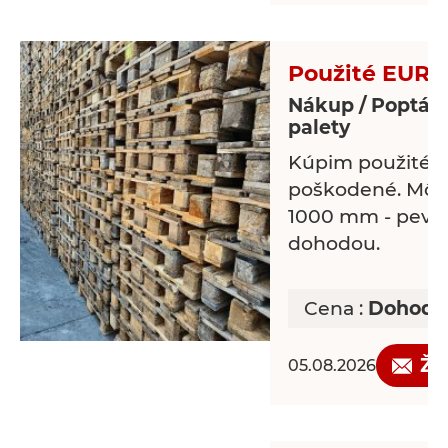
Použité EUR p
Nákup / Poptávk
palety
Kúpim použité E
poškodené. Môžu
1000 mm - pevn
dohodou.
Cena :
Dohodo
Žá
05.08.2026