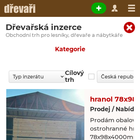
Dřevařská inzerce
Obchodní trh pro lesníky, dřevaře a nábytkáře
Kategorie
Cílový
trh
hranol 78x98
Prodej / Nabídk
Prodám obalové 
ostrohranné hra
78x98x4000mm, o