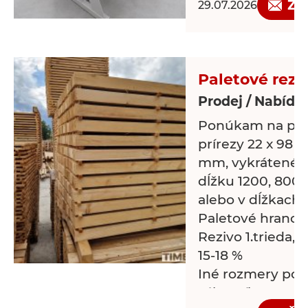
Žá
29.07.2026
Paletové rezi
Prodej / Nabídk
Ponúkam na pre
prírezy 22 x 98 /9
mm, vykrátené 
dĺžku 1200, 800, 9
alebo v dĺžkach
Paletové hranol
Rezivo 1.trieda,
15-18 %
Iné rozmery pod
zákazníka.