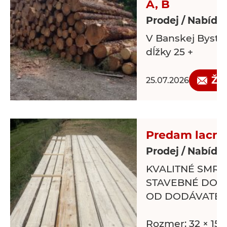
A, B
Prodej / Nabídk
V Banskej Bystri
dĺžky 25 +
Žá
25.07.2026
Predam lacno
Prodej / Nabídk
KVALITNÉ SMR
STAVEBNÉ DOSK
OD DODÁVATEĽ
Rozmer: 32 × 15