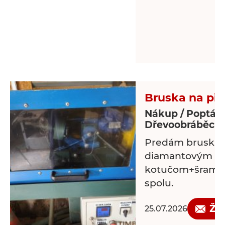
Bruska na pil
Nákup / Poptáv
Dřevoobráběcí s
Predám brusku n
diamantovým b
kotučom+šramko
spolu.
Žá
25.07.2026