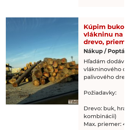
Kúpim bukovú
vlákninu na p
drevo, priem
Nákup / Poptávk
Hľadám dodávat
vlákninového dr
palivového dreva
Požiadavky:
Drevo: buk, hrab 
kombinácii)
Max. priemer: 4