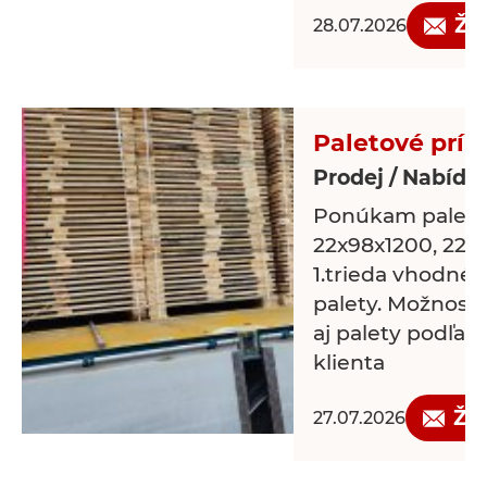
Žá
28.07.2026
Paletové prír
Prodej / Nabídk
Ponúkam paleto
22x98x1200, 22x
1.trieda vhodné 
palety. Možnosť 
aj palety podľa 
klienta
Žá
27.07.2026