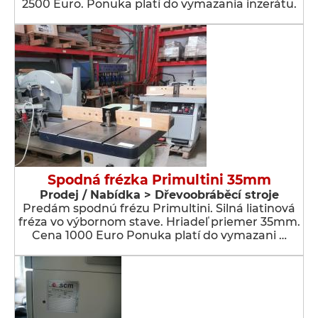
2500 Euro. Ponuka platí do vymazania inzerátu.
Spodná frézka Primultini 35mm
Prodej / Nabídka > Dřevoobráběcí stroje
Predám spodnú frézu Primultini. Silná liatinová
fréza vo výbornom stave. Hriadeľ priemer 35mm.
Cena 1000 Euro Ponuka platí do vymazani …