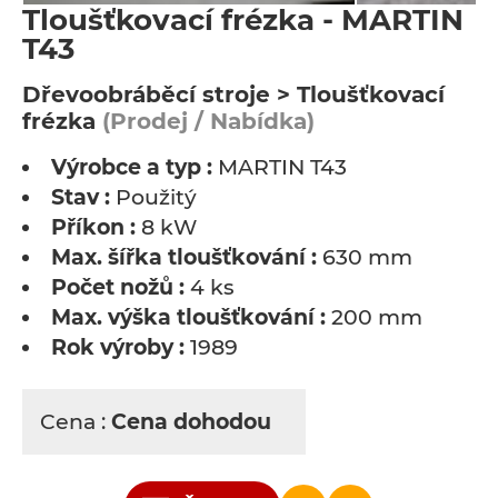
Tloušťkovací frézka - MARTIN
T43
Dřevoobráběcí stroje > Tloušťkovací
frézka
(Prodej / Nabídka)
Výrobce a typ :
MARTIN T43
Stav :
Použitý
Příkon :
8 kW
Max. šířka tloušťkování :
630 mm
Počet nožů :
4 ks
Max. výška tloušťkování :
200 mm
Rok výroby :
1989
Cena :
Cena dohodou