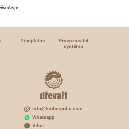
ěcí stroje
a
Předplatné
Provozovatel
systému
info@timberpolis.com
Whatsapp
Viber