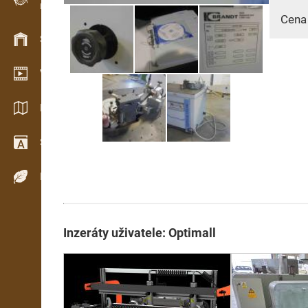
Evidence dřeva v terénu
Cena
Skladové hospodářství
Video showroom
Katalogy / Brožury
Slovník
Dřeviny
Inzeráty uživatele: Optimall