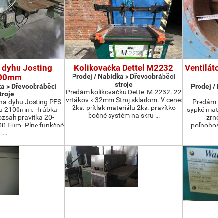
 dyhu Josting
Kolikovačka Dettel M2232
Ventilát
00mm
Prodej / Nabídka > Dřevoobráběcí
stroje
ka > Dřevoobráběcí
Prodej /
Predám kolíkovačku Dettel M-2232. 22
troje
vrtákov x 32mm Stroj skladom. V cene:
na dyhu Josting PFS
Predám t
2ks. prítlak materiálu 2ks. pravítko
zu 2100mm. Hrúbka
sypké mater
bočné systém na skru …
zsah pravítka 20-
zrn
 Euro. Plne funkčné
poľnohos
…