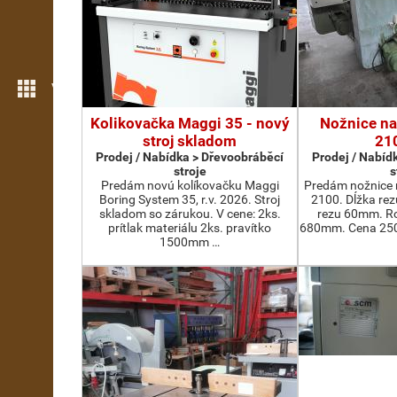
Více možností
Kolikovačka Maggi 35 - nový
Nožnice na
stroj skladom
21
Prodej / Nabídka > Dřevoobráběcí
Prodej / Nabíd
stroje
s
Predám novú kolíkovačku Maggi
Predám nožnice 
Boring System 35, r.v. 2026. Stroj
2100. Dĺžka re
skladom so zárukou. V cene: 2ks.
rezu 60mm. Ro
prítlak materiálu 2ks. pravítko
680mm. Cena 2500
1500mm …