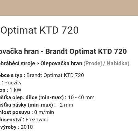
 Optimat KTD 720
ovačka hran - Brandt Optimat KTD 720
bráběcí stroje > Olepovačka hran
(Prodej / Nabídka)
bce a typ :
Brandt Optimat KTD 720
 :
Použitý
on :
1 kW
šťka olep. dílce (min-max) :
10 - 40 mm
šťka pásky (min-max) :
- 2 mm
lost posuvu :
0 m/min
lušenství :
Frézování
výroby :
2010