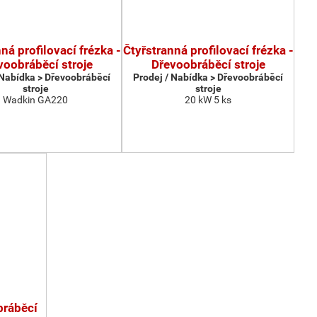
ná profilovací frézka -
Čtyřstranná profilovací frézka -
voobráběcí stroje
Dřevoobráběcí stroje
 Nabídka > Dřevoobráběcí
Prodej / Nabídka > Dřevoobráběcí
stroje
stroje
Wadkin GA220
20 kW 5 ks
bráběcí