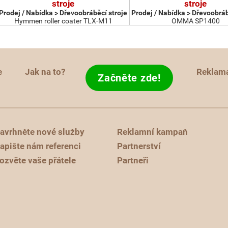
stroje
stroje
Prodej / Nabídka > Dřevoobráběcí stroje
Prodej / Nabídka > Dřevoobráb
Hymmen roller coater TLX-M11
OMMA SP1400
e
Jak na to?
Reklam
Začněte zde!
avrhněte nové služby
Reklamní kampaň
apište nám referenci
Partnerství
ozvěte vaše přátele
Partneři