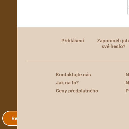
Přihlášení
Zapomněli jst
své heslo?
Kontaktujte nás
N
Jak na to?
N
Ceny předplatného
P
Registrace