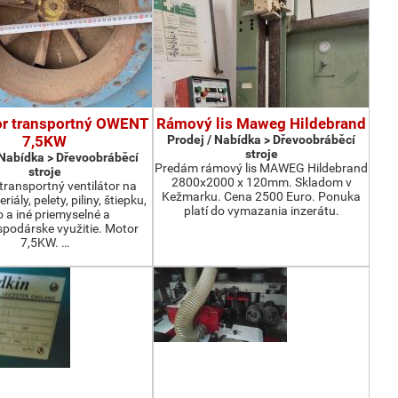
or transportný OWENT
Rámový lis Maweg Hildebrand
7,5KW
Prodej / Nabídka > Dřevoobráběcí
stroje
 Nabídka > Dřevoobráběcí
Predám rámový lis MAWEG Hildebrand
stroje
2800x2000 x 120mm. Skladom v
ransportný ventilátor na
Kežmarku. Cena 2500 Euro. Ponuka
iály, pelety, piliny, štiepku,
platí do vymazania inzerátu.
o a iné priemyselné a
podárske využitie. Motor
7,5KW. …