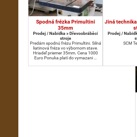
Spodná frézka Primultini
Jiná technika
35mm
s
Prodej / Nabídka > Dřevoobráběcí
Prodej / Nabíd
stroje
s
Predám spodnú frézu Primultini. Silná
SCM Te
liatinová fréza vo výbornom stave.
Hriadeľ priemer 35mm. Cena 1000
Euro Ponuka platí do vymazani …