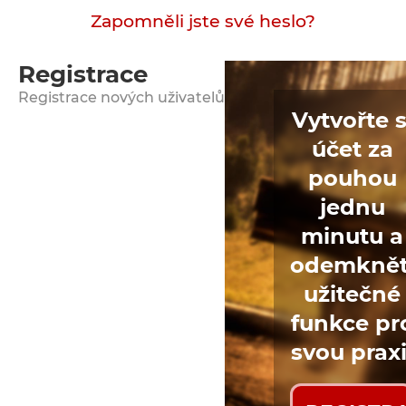
Zapomněli jste své heslo?
Registrace
Registrace nových uživatelů
Vytvořte s
účet za
pouhou
jednu
minutu a
odemkně
užitečné
funkce pr
svou praxi